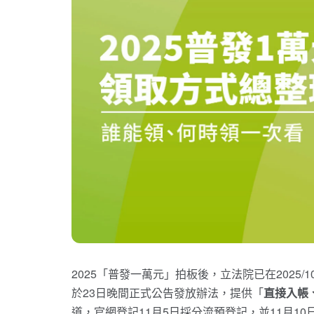
2025「普發一萬元」拍板後，立法院已在2025
於23日晚間正式公告發放辦法，提供「
直接入帳
道，官網登記11月5日採分流預登記，並11月1