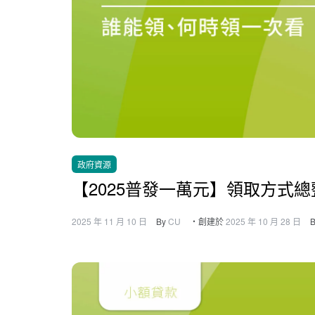
政府資源
【2025普發一萬元】領取方式總
2025 年 11 月 10 日
By
CU
・創建於
2025 年 10 月 28 日
B