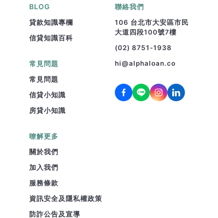
BLOG
聯絡我們
貸款知識專欄
106 台北市大安區市民
大道四段100號7樓
信貸知識百科
(02) 8751-1938
常見問題
hi@alphaloan.co
常見問題
信貸小知識
房貸小知識
暸解更多
關於我們
加入我們
服務條款
資訊安全及隱私權政策
防詐公告及宣導