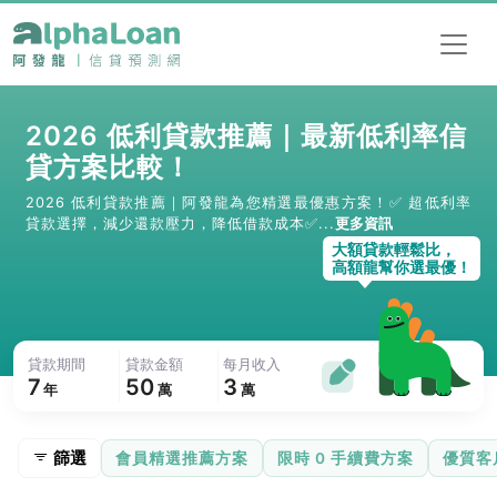
2026 低利貸款推薦｜最新低利率信
貸方案比較！
2026 低利貸款推薦｜阿發龍為您精選最優惠方案！✅ 超低利率
貸款選擇，減少還款壓力，降低借款成本✅
...
更多資訊
大額貸款輕鬆比，
高額龍幫你選最優！
貸款期間
貸款金額
每月收入
7
50
3
年
萬
萬
篩選
會員精選推薦方案
限時 0 手續費方案
優質客