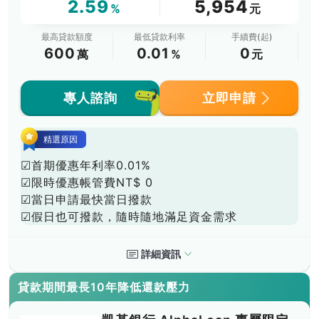
2.59
5,954
%
元
最高貸款額度
最低貸款利率
手續費(起)
600
0.01
0
萬
%
元
專人諮詢
立即申請
☑首期優惠年利率0.01%
☑限時優惠帳管費NT$ 0
☑當日申請最快當日撥款
☑假日也可撥款，隨時隨地滿足資金需求
詳細資訊
貸款期間最長10年降低還款壓力