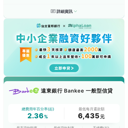
詳細資訊
遠東銀行 Bankee 一般型信貸
總費用年百分率(起)
最低每月還款額
2.36
6,435
%
元
最高貸款額度
最低貸款利率
手續費(起)