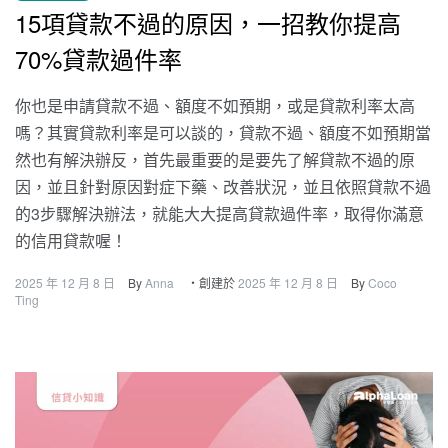
15項貸款不過的原因，一招教你提高
70%貸款過件率
你也是申請貸款不過、額度不如預期，或是貸款利率太高
嗎？其實貸款利率是可以談的，貸款不過、額度不如預期當
然也有解決辦反，首先最重要的是要先了解貸款不過的原
因，並且針對原因對症下藥、改善狀況，並且依照貸款不過
的3步驟解決辦法，就能大大提高貸款過件率，取得你滿意
的信用貸款喔！
2025 年 12 月 8 日
By
Anna
・創建於
2025 年 12 月 8 日
By
Coco
Ting