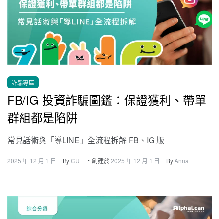
詐騙專區
FB/IG 投資詐騙圖鑑：保證獲利、帶單
群組都是陷阱
常見話術與「導LINE」全流程拆解 FB、IG 版
2025 年 12 月 1 日
By
CU
・創建於
2025 年 12 月 1 日
By
Anna