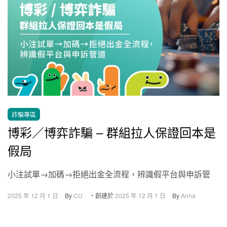
詐騙專區
博彩／博弈詐騙 – 群組拉人保證回本是
假局
小注試單→加碼→拒絕出金全流程，辨識假平台與申訴管
2025 年 12 月 1 日
By
CU
・創建於
2025 年 12 月 1 日
By
Anna