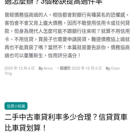
過怎麼辦？3個秘訣提高過件率
曾經債務協商過的人，相信都會對銀行有種莫名的恐懼感，
害怕會不會又背上龐大債務，因而不敢使用信用卡或任何貸
款，但身為現代人怎麼可能不跟銀行往來呢？就算不用信用
卡、不用信貸，買房子也需要申請房貸，難道債務協上過就
再也不能買房了嗎？當然不！本篇就是要告訴你，債務協商
過也可以重獲新生，信用評分滿分！
2025 年 12 月 4 日
By
Anna
・創建於
2025 年 12 月 4 日
By
Coco
Ting
信貸小知識
二手中古車貸利率多少合理？信貸買車
比車貸划算！