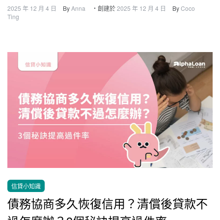
2025 年 12 月 4 日
By
Anna
・創建於
2025 年 12 月 4 日
By
Coco
Ting
信貸小知識
債務協商多久恢復信用？清償後貸款不