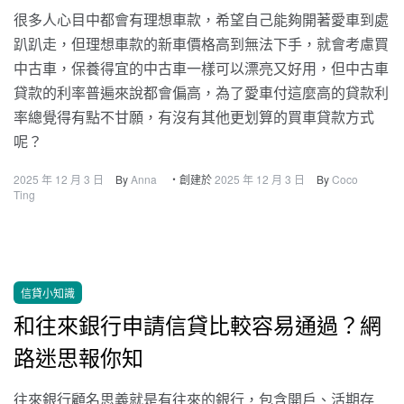
很多人心目中都會有理想車款，希望自己能夠開著愛車到處
趴趴走，但理想車款的新車價格高到無法下手，就會考慮買
中古車，保養得宜的中古車一樣可以漂亮又好用，但中古車
貸款的利率普遍來說都會偏高，為了愛車付這麼高的貸款利
率總覺得有點不甘願，有沒有其他更划算的買車貸款方式
呢？
2025 年 12 月 3 日
By
Anna
・創建於
2025 年 12 月 3 日
By
Coco
Ting
信貸小知識
和往來銀行申請信貸比較容易通過？網
路迷思報你知
往來銀行顧名思義就是有往來的銀行，包含開戶、活期存