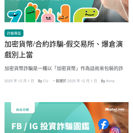
詐騙專區
加密貨幣/合約詐騙-假交易所、爆倉演
戲別上當
加密貨幣詐騙是一種以「加密貨幣」作為話術來包裝的詐
2025 年 12 月 1 日
By
CU
・創建於
2025 年 12 月 1 日
By
Anna