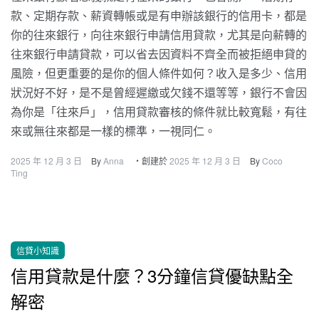
款、定期存款、薪資轉帳或是有申辦該銀行的信用卡，都是
你的往來銀行，向往來銀行申請信用貸款，尤其是向薪轉的
往來銀行申請貸款，可以省去因資料不齊全而被拒絕申貸的
風險，但更重要的是你的個人條件如何？收入是多少、信用
狀況好不好，是不是曾經遲繳或欠錢不還等等，銀行不會因
為你是「往來戶」，信用貸款審核的條件就比較寬鬆，有往
來或無往來都是一樣的標準，一視同仁。
2025 年 12 月 3 日
By
Anna
・創建於
2025 年 12 月 3 日
By
Coco
Ting
信貸小知識
信用貸款是什麼？3分鐘信貸優缺點全
解密