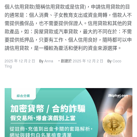
個人信用貸款(簡稱信用貸款或是信貸)，申請信用貸款的目
的通常是：個人消費、子女教育支出或資金周轉，借款人不
需提供擔保品，也不需要提供保證人。信用貸款和其他的貸
款產品，如：房屋貸款或汽車貸款，最大的不同在於：不需
要提供抵押品，只要有工作、個人信用良好，隨時都可以申
請信用貸款，是一種較為靈活和便利的資金來源選擇。
2025 年 12 月 2 日
By
Anna
・創建於
2025 年 12 月 2 日
By
Coco
Ting