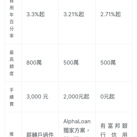
費
用
3.3%起
3.21%起
2.71%起
年
百
分
率
最
高
800萬
500萬
500萬
額
度
手
3,000 元
2,000元起
0元起
續
費
AlphaLoan
有富邦銀
獨家方案，
推
薪轉戶過件
行信用