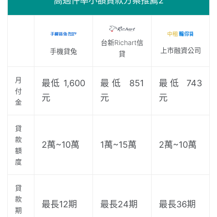
高過件率小額貸款方案推薦2
台新Richart信
上市融資公司
手機貸兔
貸
月
最低 1,600
最低 851
最低 743
付
元
元
元
金
貸
款
2萬~10萬
1萬~15萬
2萬~10萬
額
度
貸
款
最長12期
最長24期
最長36期
期