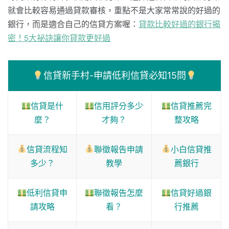
就會比較容易通過貸款審核，重點不是大家常常說的好過的
銀行，而是適合自己的信貸方案喔：
貸款比較好過的銀行揭
密！5大祕訣讓你貸款更好過
信貸新手村-申請低利信貸必知15問
信貸是什
信用評分多少
信貸推薦完
麼？
才夠？
整攻略
信貸流程知
聯徵報告申請
小白信貸推
多少？
教學
薦銀行
低利信貸申
聯徵報告怎麼
信貸好過銀
請攻略
看？
行推薦