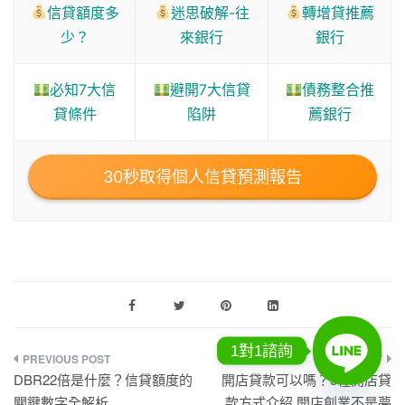
信貸額度多
迷思破解-往
轉增貸推薦
少？
來銀行
銀行
必知7大信
避開7大信貸
債務整合推
貸條件
陷阱
薦銀行
30秒取得個人信貸預測報告
1對1諮詢
DBR22倍是什麼？信貸額度的
開店貸款可以嗎？5種開店貸
關鍵數字全解析
款方式介紹.開店創業不是夢