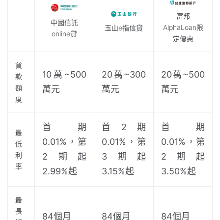
富邦
中國信託
AlphaLoan限
玉山e指信貸
online貸
定優惠
貸
10萬~500
20萬~300
20萬~500
款
額
萬元
萬元
萬元
度
首期
首2期
首期
最
0.01%，第
0.01%，第
0.01%，第
低
利
2期起
3期起
2期起
率
2.99%起
3.15%起
3.50%起
最
長
84個月
84個月
84個月