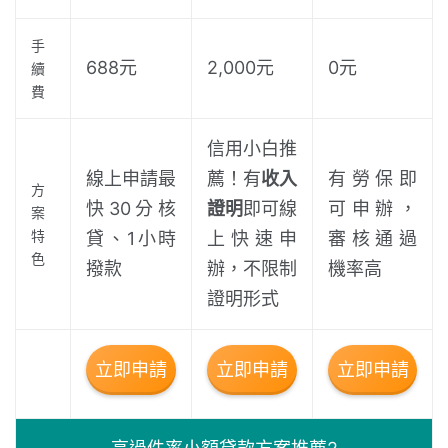
手
688元
2,000元
0元
續
費
信用小白推
線上申請最
薦！有
收入
有勞保即
方
快30分核
證明
即可線
可申辦，
案
特
貸、1小時
上快速申
審核通過
色
撥款
辦，不限制
機率高
證明形式
立即申請
立即申請
立即申請