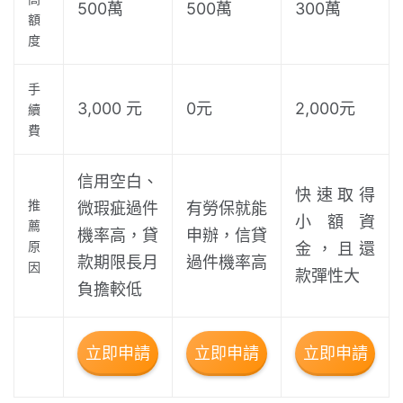
500萬
500萬
300萬
額
度
手
3,000 元
0元
2,000元
續
費
信用空白、
快速取得
推
微瑕疵過件
有勞保就能
小額資
薦
機率高，貸
申辦，信貸
原
金，且還
款期限長月
過件機率高
因
款彈性大
負擔較低
立即申請
立即申請
立即申請