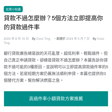
信貸小知識
貸款不過怎麼辦？5個方法立即提高你
的貸款過件率
2024 年 8 月 16 日
By
Coco Ting
・創建於
2024 年 5 月 7 日
By
Coco
Ting
銀行貸款廣告總是說的天花亂墜，超低利率、輕鬆過件，但
自己真正申請貸款，卻總是貸款不過怎麼辦？本篇告訴你貸
款不過可能的3種原因，並說明可以立即提高貸款過件率的5
個方法，若是短期方案仍舊無法順利申貸，本篇也提供你3
個替代方案，幫你解決燃眉之急。
高過件率小額貸款方案推薦