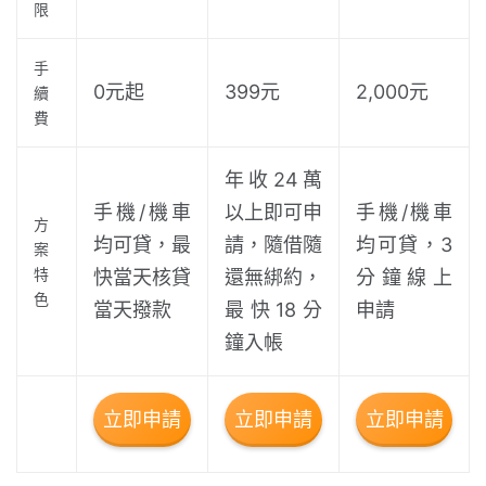
限
手
0元起
399元
2,000元
續
費
年收24萬
手機/機車
以上即可申
手機/機車
方
均可貸，最
請，隨借隨
均可貸，3
案
特
快當天核貸
還無綁約，
分鐘線上
色
當天撥款
最快18分
申請
鐘入帳
立即申請
立即申請
立即申請