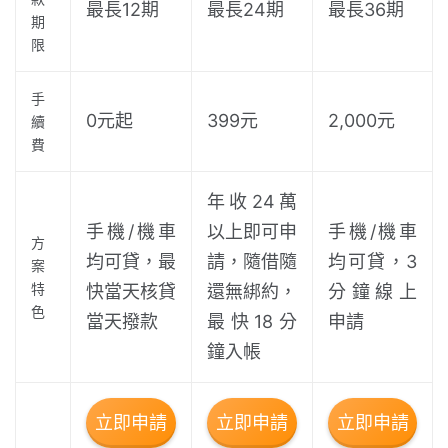
最長12期
最長24期
最長36期
期
限
手
0元起
399元
2,000元
續
費
年收24萬
手機/機車
以上即可申
手機/機車
方
均可貸，最
請，隨借隨
均可貸，3
案
特
快當天核貸
還無綁約，
分鐘線上
色
當天撥款
最快18分
申請
鐘入帳
立即申請
立即申請
立即申請