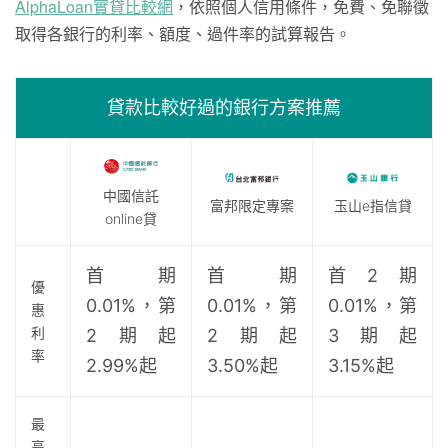
AlphaLoan實貸比較網
，依照個人信用條件，免費、免聯徵
取得各銀行的利率、額度、過件率的試算報告。
貸款比較好過的銀行方案推薦
中國信託
富邦限定專案
玉山e指信貸
online貸
首期
首期
首2期
優
0.01%，第
0.01%，第
0.01%，第
惠
利
2期起
2期起
3期起
率
2.99%起
3.50%起
3.15%起
最
高