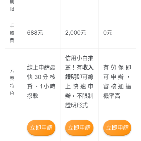
期
限
手
688元
2,000元
0元
續
費
信用小白推
線上申請最
薦！有
收入
有勞保即
方
快30分核
證明
即可線
可申辦，
案
特
貸、1小時
上快速申
審核通過
色
撥款
辦，不限制
機率高
證明形式
立即申請
立即申請
立即申請