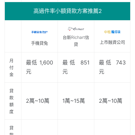
高過件率小額貸款方案推薦2
台新Richart信
上市融資公司
手機貸兔
貸
月
最低 1,600
最低 851
最低 743
付
元
元
元
金
貸
款
2萬~10萬
1萬~15萬
2萬~10萬
額
度
貸
款