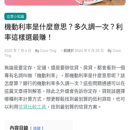
信貸小知識
機動利率是什麼意思？多久調一次？利
率這樣選最賺！
2025 年 7 月 4 日
By
Coco Ting
・創建於
2024 年 5 月 29 日
By
Coco
Ting
無論是要定存、定儲，還是要辦信貸、房貸，都會看到一個
專有名詞叫做「機動利率」，那機動利率是什麼意思呢？該
怎麼算？銀行的機動利率多久調一次？這些問題通通可以在
這篇文章得到解答，除此之外還會告訴你定存、貸款該選擇
哪種利率計算方式，想更輕鬆找到最划算的低利貸款，也可
以利用
信貸比較工具
，找到最划算的信貸方案。
內容目錄
隱藏