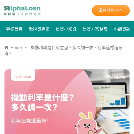
最佳貸款預測
專欄首頁
繳稅貸專區
信貸小知識
信貸方案整理
小額貸款
»
Home
機動利率是什麼意思？多久調一次？利率這樣選最
賺！