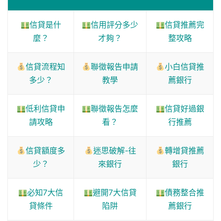
信貸是什
信用評分多少
信貸推薦完
麼？
才夠？
整攻略
信貸流程知
聯徵報告申請
小白信貸推
多少？
教學
薦銀行
低利信貸申
聯徵報告怎麼
信貸好過銀
請攻略
看？
行推薦
信貸額度多
迷思破解-往
轉增貸推薦
少？
來銀行
銀行
必知7大信
避開7大信貸
債務整合推
貸條件
陷阱
薦銀行